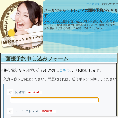
運営者概要
｜お問い合わせ
メールでチャットレディの面接予約ができま
す
メールで求人の応募を頂ければ、原則24時間以内には対応を
致します。現地担当者から連絡がきますので、細かい質問が
ある場合はぜひその時にでも聞いてみてください。
面接予約申し込みフォーム
※携帯電話からお問い合わせの方は
コチラ
よりお願いします。
入力内容をご確認ください。問題なければ、送信ボタンを押してください
お名前
メールアドレス